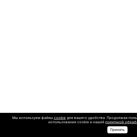
Мы используем файлы
cookie
для вашего удобства. Продолжая поль
использования cookie и нашей
политикой обраб
Принять