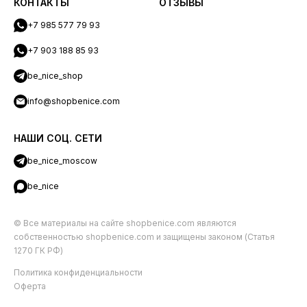
КОНТАКТЫ
ОТЗЫВЫ
+7 985 577 79 93
+7 903 188 85 93
be_nice_shop
info@shopbenice.com
НАШИ СОЦ. СЕТИ
be_nice_moscow
be_nice
© Все материалы на сайте shopbenice.com являются
собственностью shopbenice.com и защищены законом (Статья
1270 ГК РФ)
Политика конфиденциальности
Оферта