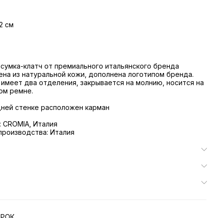
2 см
сумка-клатч от премиального итальянского бренда
на из натуральной кожи, дополнена логотипом бренда.
имеет два отделения, закрывается на молнию, носится на
ом ремне.
адней стенке расположен карман
 CROMIA, Италия
производства: Италия
АРОК