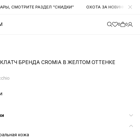
, СМОТРИТЕ РАЗДЕЛ "СКИДКИ"
ОХОТА ЗА НОВИНКАМИ! НАЧИ
М
0
0
КЛАТЧ БРЕНДА CROMIA В ЖЕЛТОМ ОТТЕНКЕ
cchio
и
ки
ральная кожа