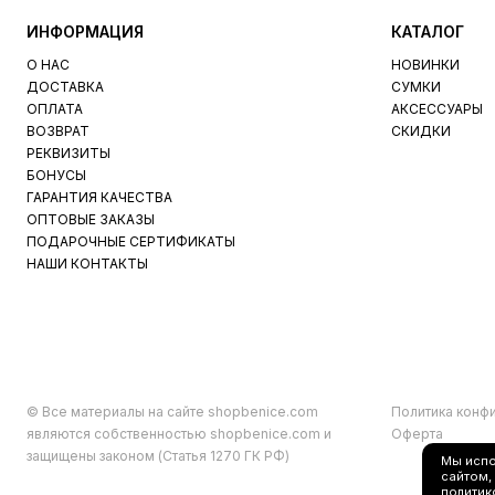
ИНФОРМАЦИЯ
КАТАЛОГ
О НАС
НОВИНКИ
ДОСТАВКА
СУМКИ
ОПЛАТА
АКСЕССУАРЫ
ВОЗВРАТ
СКИДКИ
РЕКВИЗИТЫ
БОНУСЫ
ГАРАНТИЯ КАЧЕСТВА
ОПТОВЫЕ ЗАКАЗЫ
ПОДАРОЧНЫЕ СЕРТИФИКАТЫ
НАШИ КОНТАКТЫ
© Все материалы на сайте shopbenice.com
Политика конф
являются собственностью shopbenice.com и
Оферта
защищены законом (Статья 1270 ГК РФ)
Мы исп
сайтом,
политик