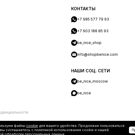
КОНТАКТЫ
+7 985 577 79 93
+7 903 188 85 93
be_nice_shop
info@shopbenice.com
НАШИ СОЦ. СЕТИ
be_nice_moscow
be_nice
иденциальности
ользуем файлы
cookie
для вашего удобства. Продолжая пользоваться
 вы соглашаетесь с политикой использования cookie и нашей
П
ой обработки персональных данных
.