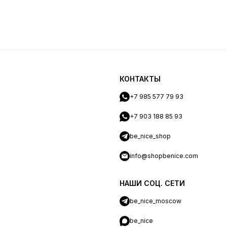
КОНТАКТЫ
+7 985 577 79 93
+7 903 188 85 93
be_nice_shop
info@shopbenice.com
НАШИ СОЦ. СЕТИ
be_nice_moscow
be_nice