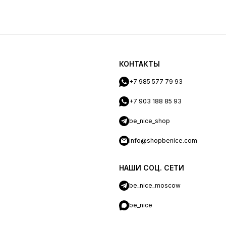
КОНТАКТЫ
+7 985 577 79 93
+7 903 188 85 93
be_nice_shop
info@shopbenice.com
НАШИ СОЦ. СЕТИ
be_nice_moscow
be_nice