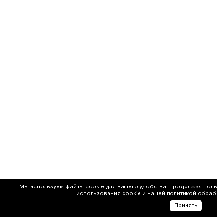
Мы используем файлы
cookie
для вашего удобства. Продолжая поль
использования cookie и нашей
политикой обраб
Принять