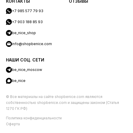
КОНТАКТЫ
ОТЗЫВЫ
+7 985 577 79 93
+7 903 188 85 93
be_nice_shop
info@shopbenice.com
НАШИ СОЦ. СЕТИ
be_nice_moscow
be_nice
© Все материалы на сайте shopbenice.com являются
собственностью shopbenice.com и защищены законом (Статья
1270 ГК РФ)
Политика конфиденциальности
Оферта