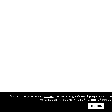
Мы используем файлы
cookie
для вашего удобства. Продолжая поль
использования cookie и нашей
политикой обраб
Принять