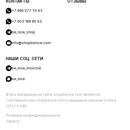
КОНТАКТЫ
ОТЗЫВЫ
+7 985 577 79 93
+7 903 188 85 93
be_nice_shop
info@shopbenice.com
НАШИ СОЦ. СЕТИ
be_nice_moscow
be_nice
© Все материалы на сайте shopbenice.com являются
собственностью shopbenice.com и защищены законом (Статья
1270 ГК РФ)
Политика конфиденциальности
Оферта