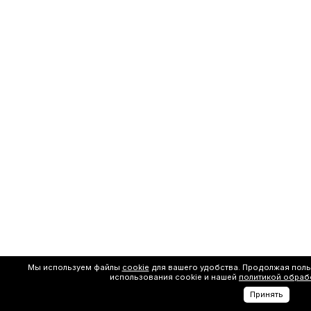
Мы используем файлы
cookie
для вашего удобства. Продолжая поль
использования cookie и нашей
политикой обраб
Принять