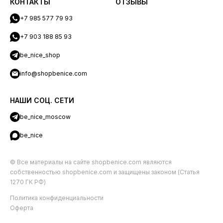
КОНТАКТЫ
ОТЗЫВЫ
+7 985 577 79 93
+7 903 188 85 93
be_nice_shop
info@shopbenice.com
НАШИ СОЦ. СЕТИ
be_nice_moscow
be_nice
© Все материалы на сайте shopbenice.com являются
собственностью shopbenice.com и защищены законом (Статья
1270 ГК РФ)
Политика конфиденциальности
Оферта