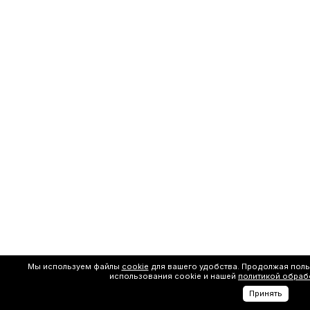
Мы используем файлы
cookie
для вашего удобства. Продолжая поль
использования cookie и нашей
политикой обраб
Принять