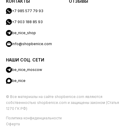
КОНТАКТЫ
ОТЗЫВЫ
+7 985 577 79 93
+7 903 188 85 93
be_nice_shop
info@shopbenice.com
НАШИ СОЦ. СЕТИ
be_nice_moscow
be_nice
© Все материалы на сайте shopbenice.com являются
собственностью shopbenice.com и защищены законом (Статья
1270 ГК РФ)
Политика конфиденциальности
Оферта