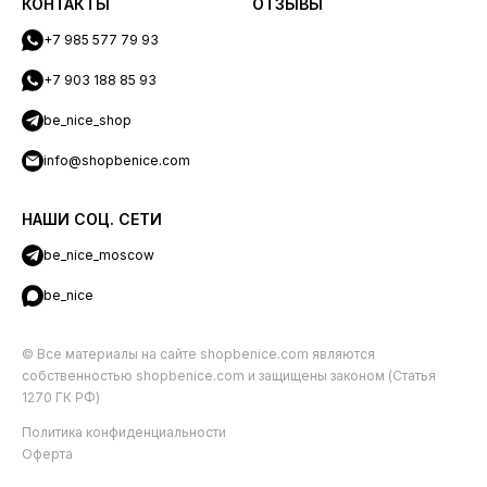
КОНТАКТЫ
ОТЗЫВЫ
+7 985 577 79 93
+7 903 188 85 93
be_nice_shop
info@shopbenice.com
НАШИ СОЦ. СЕТИ
be_nice_moscow
be_nice
© Все материалы на сайте shopbenice.com являются
собственностью shopbenice.com и защищены законом (Статья
1270 ГК РФ)
Политика конфиденциальности
Оферта