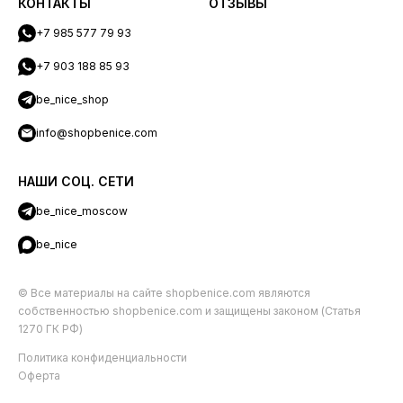
КОНТАКТЫ
ОТЗЫВЫ
+7 985 577 79 93
+7 903 188 85 93
be_nice_shop
info@shopbenice.com
НАШИ СОЦ. СЕТИ
be_nice_moscow
be_nice
© Все материалы на сайте shopbenice.com являются
собственностью shopbenice.com и защищены законом (Статья
1270 ГК РФ)
Политика конфиденциальности
Оферта