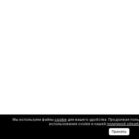
Мы используем файлы
cookie
для вашего удобства. Продолжая поль
использования cookie и нашей
политикой обраб
Принять