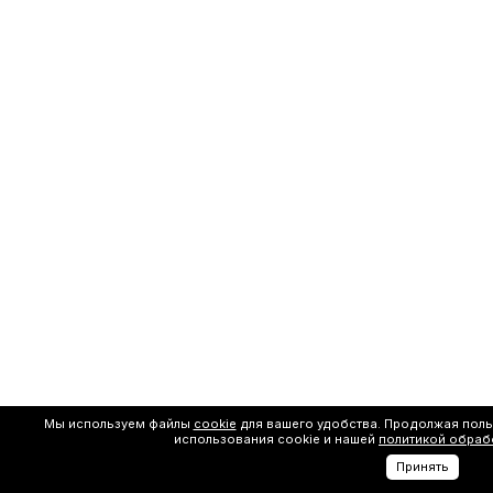
Мы используем файлы
cookie
для вашего удобства. Продолжая поль
использования cookie и нашей
политикой обраб
Принять