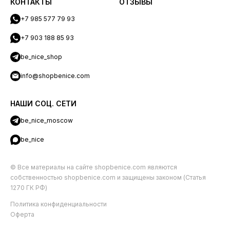
КОНТАКТЫ
ОТЗЫВЫ
+7 985 577 79 93
+7 903 188 85 93
be_nice_shop
info@shopbenice.com
НАШИ СОЦ. СЕТИ
be_nice_moscow
be_nice
© Все материалы на сайте shopbenice.com являются
собственностью shopbenice.com и защищены законом (Статья
1270 ГК РФ)
Политика конфиденциальности
Оферта