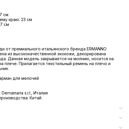
7 см
ему краю: 23 см
 7 см
оди от премиального итальянского бренда ERMANNO
ена из высококачественной экокожи, декорирована
да. Данная модель закрывается на молнию, носится на
 на плече. Прилагается текстильный ремень на плечо и
ник.
карман для мелочей
ernamaria s.r.l., Италия
роизводства: Китай