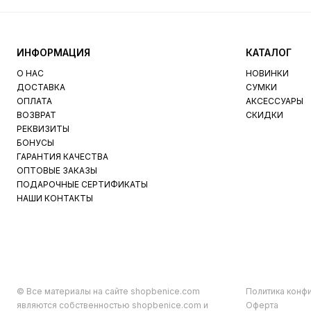
ИНФОРМАЦИЯ
КАТАЛОГ
О НАС
НОВИНКИ
ДОСТАВКА
СУМКИ
ОПЛАТА
АКСЕССУАРЫ
ВОЗВРАТ
СКИДКИ
РЕКВИЗИТЫ
БОНУСЫ
ГАРАНТИЯ КАЧЕСТВА
ОПТОВЫЕ ЗАКАЗЫ
ПОДАРОЧНЫЕ СЕРТИФИКАТЫ
НАШИ КОНТАКТЫ
© Все материалы на сайте shopbenice.com
Политика конф
являются собственностью shopbenice.com и
Оферта