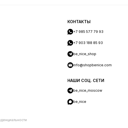
КОНТАКТЫ
+7 985 577 79 93
+7 903 188 85 93
be_nice_shop
info@shopbenice.com
НАШИ СОЦ. СЕТИ
be_nice_moscow
be_nice
иденциальности