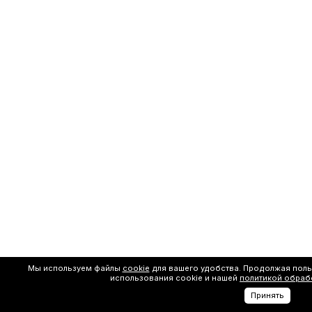
Мы используем файлы
cookie
для вашего удобства. Продолжая поль
использования cookie и нашей
политикой обраб
Принять