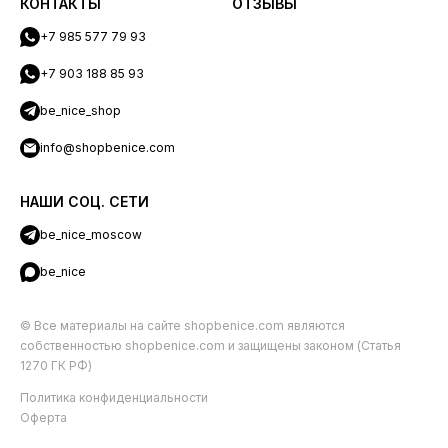
КОНТАКТЫ
ОТЗЫВЫ
+7 985 577 79 93
+7 903 188 85 93
be_nice_shop
info@shopbenice.com
НАШИ СОЦ. СЕТИ
be_nice_moscow
be_nice
© Все материалы на сайте shopbenice.com являются
собственностью shopbenice.com и защищены законом (Статья
1270 ГК РФ)
Политика конфиденциальности
Оферта