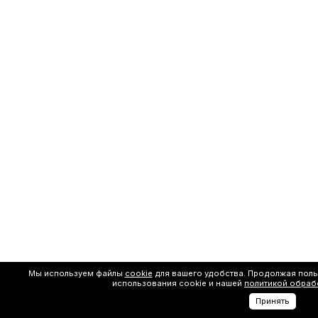
Мы используем файлы
cookie
для вашего удобства. Продолжая поль
использования cookie и нашей
политикой обраб
Принять