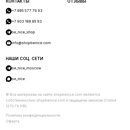
КОНТАКТЫ
ОТЗЫВЫ
+7 985 577 79 93
+7 903 188 85 93
be_nice_shop
info@shopbenice.com
НАШИ СОЦ. СЕТИ
be_nice_moscow
be_nice
© Все материалы на сайте shopbenice.com являются
собственностью shopbenice.com и защищены законом (Статья
1270 ГК РФ)
Политика конфиденциальности
Оферта