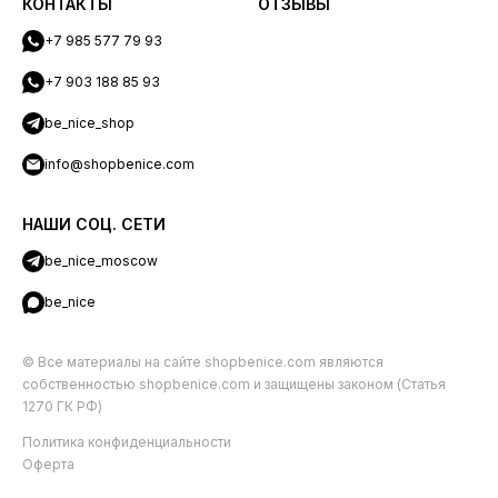
КОНТАКТЫ
ОТЗЫВЫ
+7 985 577 79 93
+7 903 188 85 93
be_nice_shop
info@shopbenice.com
НАШИ СОЦ. СЕТИ
be_nice_moscow
be_nice
© Все материалы на сайте shopbenice.com являются
собственностью shopbenice.com и защищены законом (Статья
1270 ГК РФ)
Политика конфиденциальности
Оферта