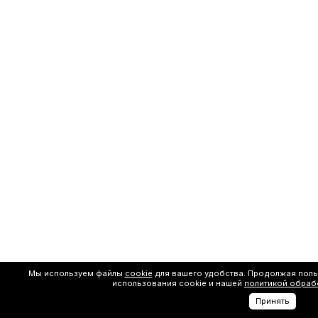
Мы используем файлы
cookie
для вашего удобства. Продолжая поль
использования cookie и нашей
политикой обраб
Принять