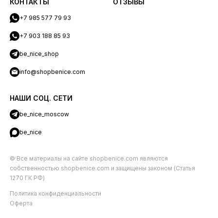
КОНТАКТЫ
ОТЗЫВЫ
+7 985 577 79 93
+7 903 188 85 93
be_nice_shop
info@shopbenice.com
НАШИ СОЦ. СЕТИ
be_nice_moscow
be_nice
© Все материалы на сайте shopbenice.com являются
собственностью shopbenice.com и защищены законом (Статья
1270 ГК РФ)
Политика конфиденциальности
Оферта