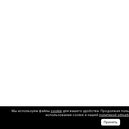
Мы используем файлы
cookie
для вашего удобства. Продолжая поль
использования cookie и нашей
политикой обраб
Принять