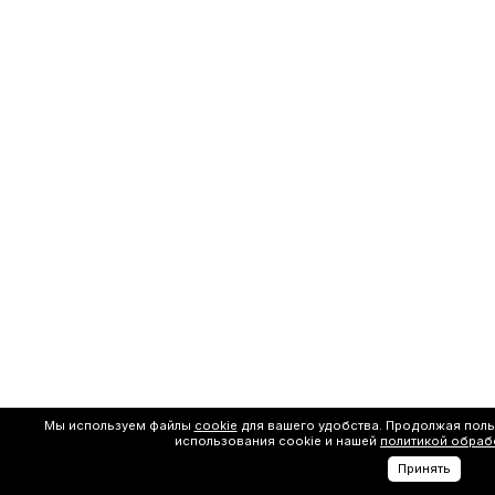
Мы используем файлы
cookie
для вашего удобства. Продолжая поль
использования cookie и нашей
политикой обраб
Принять