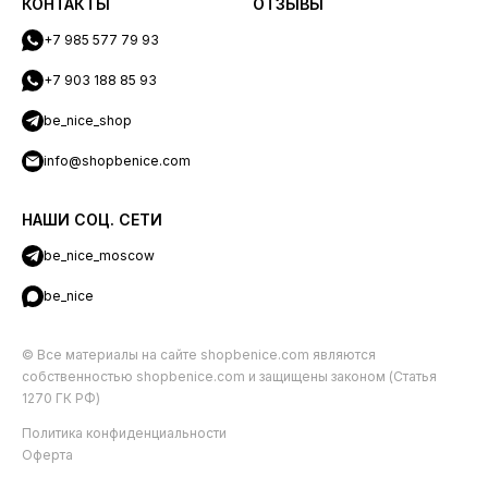
КОНТАКТЫ
ОТЗЫВЫ
+7 985 577 79 93
+7 903 188 85 93
be_nice_shop
info@shopbenice.com
НАШИ СОЦ. СЕТИ
be_nice_moscow
be_nice
© Все материалы на сайте shopbenice.com являются
собственностью shopbenice.com и защищены законом (Статья
1270 ГК РФ)
Политика конфиденциальности
Оферта