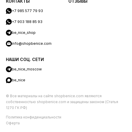
КОНТАКТЫ
ОТЗЫВЫ
+7 985 577 79 93
+7 903 188 85 93
be_nice_shop
info@shopbenice.com
НАШИ СОЦ. СЕТИ
be_nice_moscow
be_nice
© Все материалы на сайте shopbenice.com являются
собственностью shopbenice.com и защищены законом (Статья
1270 ГК РФ)
Политика конфиденциальности
Оферта