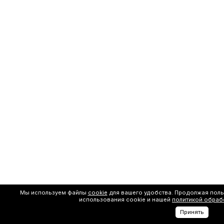
Мы используем файлы
cookie
для вашего удобства. Продолжая поль
использования cookie и нашей
политикой обраб
Принять