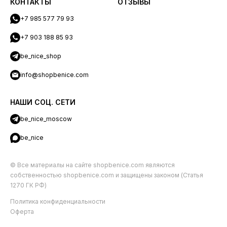
КОНТАКТЫ
ОТЗЫВЫ
+7 985 577 79 93
+7 903 188 85 93
be_nice_shop
info@shopbenice.com
НАШИ СОЦ. СЕТИ
be_nice_moscow
be_nice
© Все материалы на сайте shopbenice.com являются
собственностью shopbenice.com и защищены законом (Статья
1270 ГК РФ)
Политика конфиденциальности
Оферта