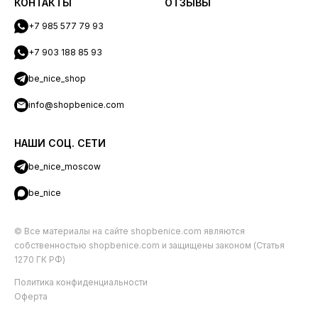
КОНТАКТЫ
ОТЗЫВЫ
+7 985 577 79 93
+7 903 188 85 93
be_nice_shop
info@shopbenice.com
НАШИ СОЦ. СЕТИ
be_nice_moscow
be_nice
© Все материалы на сайте shopbenice.com являются
собственностью shopbenice.com и защищены законом (Статья
1270 ГК РФ)
Политика конфиденциальности
Оферта