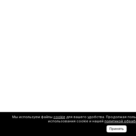
Мы используем файлы
cookie
для вашего удобства. Продолжая поль
использования cookie и нашей
политикой обраб
Принять