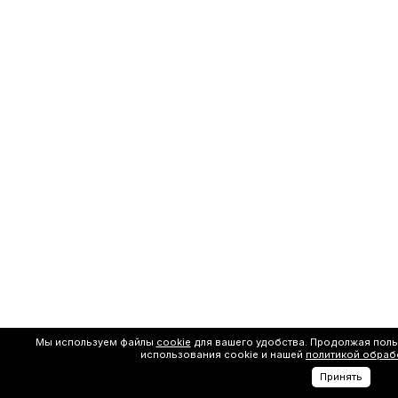
Мы используем файлы
cookie
для вашего удобства. Продолжая поль
использования cookie и нашей
политикой обраб
Принять