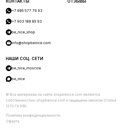
КОНТАКТЫ
ОТЗЫВЫ
+7 985 577 79 93
+7 903 188 85 93
be_nice_shop
info@shopbenice.com
НАШИ СОЦ. СЕТИ
be_nice_moscow
be_nice
© Все материалы на сайте shopbenice.com являются
собственностью shopbenice.com и защищены законом (Статья
1270 ГК РФ)
Политика конфиденциальности
Оферта