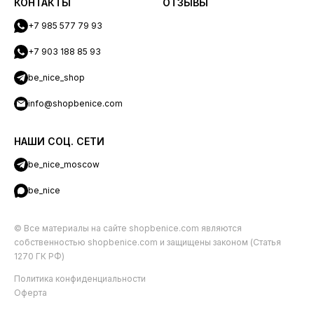
КОНТАКТЫ
ОТЗЫВЫ
+7 985 577 79 93
+7 903 188 85 93
be_nice_shop
info@shopbenice.com
НАШИ СОЦ. СЕТИ
be_nice_moscow
be_nice
© Все материалы на сайте shopbenice.com являются
собственностью shopbenice.com и защищены законом (Статья
1270 ГК РФ)
Политика конфиденциальности
Оферта