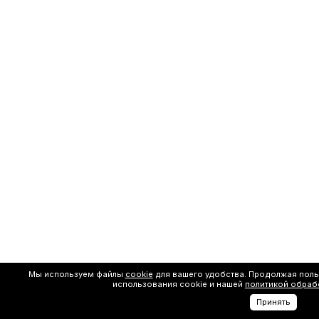
Мы используем файлы
cookie
для вашего удобства. Продолжая поль
использования cookie и нашей
политикой обраб
Принять