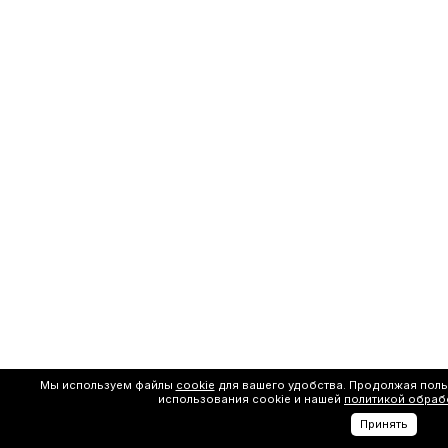
Мы используем файлы
cookie
для вашего удобства. Продолжая поль
использования cookie и нашей
политикой обраб
Принять