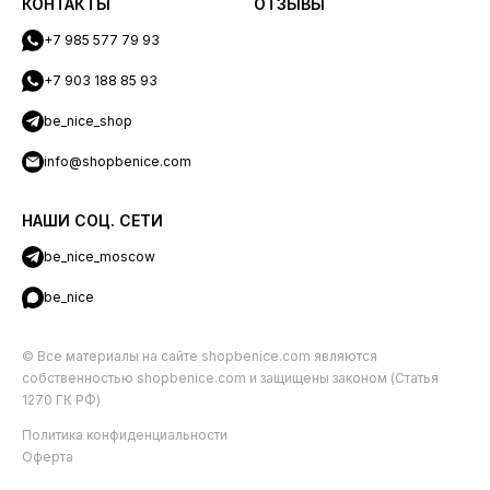
КОНТАКТЫ
ОТЗЫВЫ
+7 985 577 79 93
+7 903 188 85 93
be_nice_shop
info@shopbenice.com
НАШИ СОЦ. СЕТИ
be_nice_moscow
be_nice
© Все материалы на сайте shopbenice.com являются
собственностью shopbenice.com и защищены законом (Статья
1270 ГК РФ)
Политика конфиденциальности
Оферта