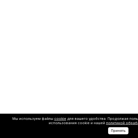
Мы используем файлы
cookie
для вашего удобства. Продолжая поль
использования cookie и нашей
политикой обраб
Принять