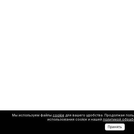
Мы используем файлы
cookie
для вашего удобства. Продолжая поль
использования cookie и нашей
политикой обраб
Принять