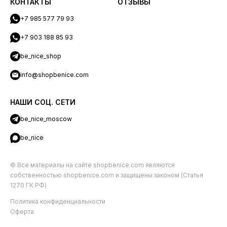
КОНТАКТЫ
ОТЗЫВЫ
+7 985 577 79 93
+7 903 188 85 93
be_nice_shop
info@shopbenice.com
НАШИ СОЦ. СЕТИ
be_nice_moscow
be_nice
© Все материалы на сайте shopbenice.com являются
собственностью shopbenice.com и защищены законом (Статья
1270 ГК РФ)
Политика конфиденциальности
Оферта