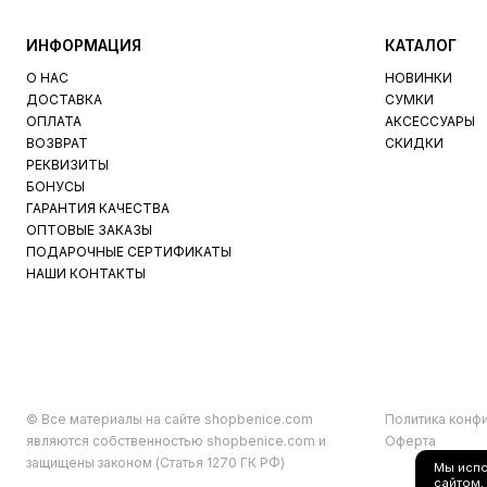
ИНФОРМАЦИЯ
КАТАЛОГ
О НАС
НОВИНКИ
ДОСТАВКА
СУМКИ
ОПЛАТА
АКСЕССУАРЫ
ВОЗВРАТ
СКИДКИ
РЕКВИЗИТЫ
БОНУСЫ
ГАРАНТИЯ КАЧЕСТВА
ОПТОВЫЕ ЗАКАЗЫ
ПОДАРОЧНЫЕ СЕРТИФИКАТЫ
НАШИ КОНТАКТЫ
© Все материалы на сайте shopbenice.com
Политика конф
являются собственностью shopbenice.com и
Оферта
защищены законом (Статья 1270 ГК РФ)
Мы исп
сайтом,