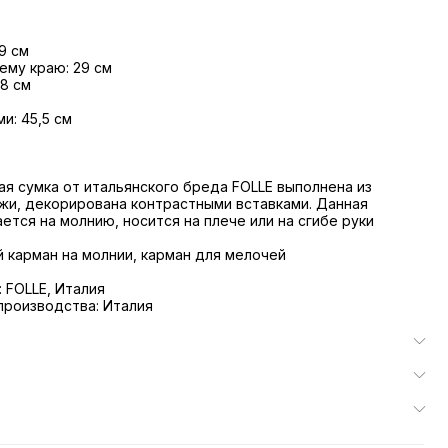
9 см
ему краю: 29 см
 8 см
и: 45,5 см
я сумка от итальянского бреда FOLLE выполнена из
жи, декорирована контрастными вставками. Данная
ется на молнию, носится на плече или на сгибе руки
й карман на молнии, карман для мелочей
 FOLLE, Италия
производства: Италия