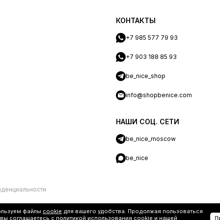
КОНТАКТЫ
+7 985 577 79 93
+7 903 188 85 93
be_nice_shop
info@shopbenice.com
НАШИ СОЦ. СЕТИ
be_nice_moscow
be_nice
иденциальности
ользуем файлы
cookie
для вашего удобства. Продолжая пользоваться
 вы соглашаетесь с политикой использования cookie и нашей
П