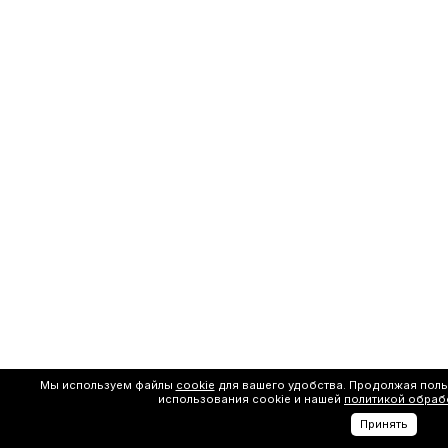
Мы используем файлы
cookie
для вашего удобства. Продолжая поль
использования cookie и нашей
политикой обраб
Принять