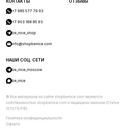
КОНТАКТЫ
ОТЗЫВЫ
+7 985 577 79 93
+7 903 188 85 93
be_nice_shop
info@shopbenice.com
НАШИ СОЦ. СЕТИ
be_nice_moscow
be_nice
© Все материалы на сайте shopbenice.com являются
собственностью shopbenice.com и защищены законом (Статья
1270 ГК РФ)
Политика конфиденциальности
Оферта