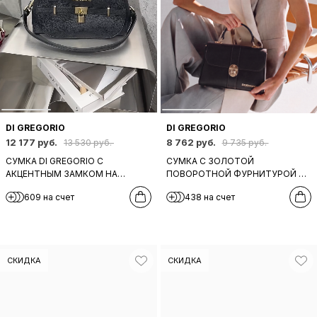
DI GREGORIO
DI GREGORIO
12 177 руб.
8 762 руб.
13 530 руб.
9 735 руб.
СУМКА DI GREGORIO С
СУМКА С ЗОЛОТОЙ
АКЦЕНТНЫМ ЗАМКОМ НА
ПОВОРОТНОЙ ФУРНИТУРОЙ И
КЛАПАНЕ В ЧЁРНОМ ЦВЕТЕ
МЕТАЛЛИЧЕСКИМИ БУКВАМИ DI
609 на счет
438 на счет
GREGORIO В ЧЕРНОМ ЦВЕТЕ
СКИДКА
СКИДКА