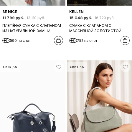
BE NICE
KELLEN
11 799 руб.
15 048 руб.
13 110 руб.
16 720 руб.
ПЛЕТЁНАЯ СУМКА С КЛАПАНОМ
СУМКА С КЛАПАНОМ С
ИЗ НАТУРАЛЬНОЙ ЗАМШИ
МАССИВНОЙ ЗОЛОТИСТОЙ
СЕРО-БЕЖЕВОГО ЦВЕТА ОТ BE
ЦЕПЬЮ И ГОЛОВОЙ ЛЕОПАРДА
590 на счет
752 на счет
NICE
ОТ KELLEN В ЧЕРНОМ ЦВЕТЕ
СКИДКА
СКИДКА