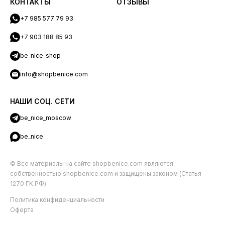
КОНТАКТЫ
ОТЗЫВЫ
+7 985 577 79 93
+7 903 188 85 93
be_nice_shop
info@shopbenice.com
НАШИ СОЦ. СЕТИ
be_nice_moscow
be_nice
© Все материалы на сайте shopbenice.com являются
собственностью shopbenice.com и защищены законом (Статья
1270 ГК РФ)
Политика конфиденциальности
Оферта