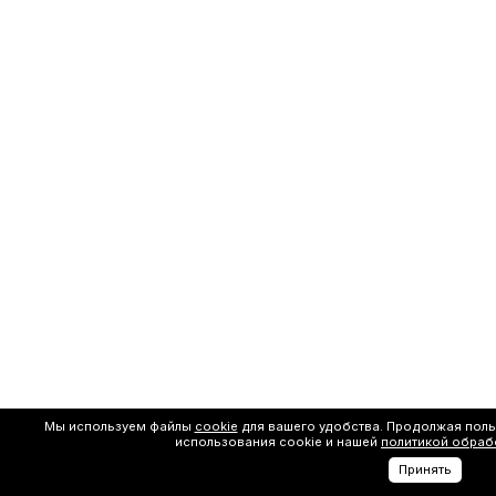
Мы используем файлы
cookie
для вашего удобства. Продолжая поль
использования cookie и нашей
политикой обраб
Принять