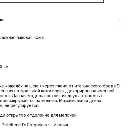
ки
ральная лаковая кожа
 3 см
а-кошелёк на шею / через плечо от итальянского бреда Di
нена из натуральной кожи naplak, декорирована именной
енда. Данная модель состоит из двух автономных
дое закрывается на молнию. Максимальная длина
м, не регулируется.
еди открытое отделение для мелочей
elletterie Di Gregorio s.r.l., Италия