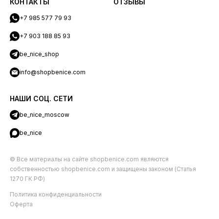
КОНТАКТЫ
ОТЗЫВЫ
+7 985 577 79 93
+7 903 188 85 93
be_nice_shop
info@shopbenice.com
НАШИ СОЦ. СЕТИ
be_nice_moscow
be_nice
© Все материалы на сайте shopbenice.com являются
собственностью shopbenice.com и защищены законом (Статья
1270 ГК РФ)
Политика конфиденциальности
Оферта