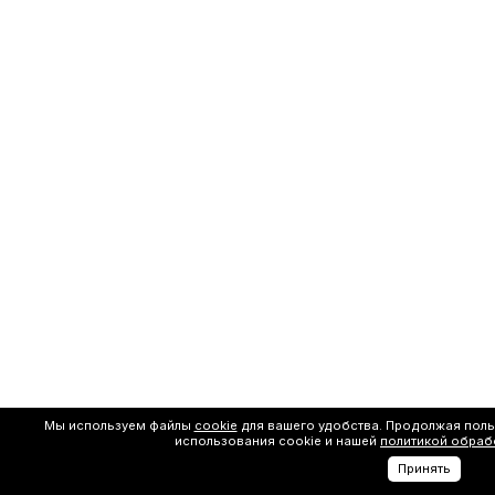
Мы используем файлы
cookie
для вашего удобства. Продолжая поль
использования cookie и нашей
политикой обраб
Принять