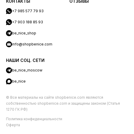
КОНТАКТЫ
ОТЗЫВЫ
+7 985 577 79 93
+7 903 188 85 93
be_nice_shop
info@shopbenice.com
НАШИ СОЦ. СЕТИ
be_nice_moscow
be_nice
© Все материалы на сайте shopbenice.com являются
собственностью shopbenice.com и защищены законом (Статья
1270 ГК РФ)
Политика конфиденциальности
Оферта