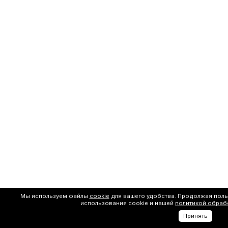
Мы используем файлы
cookie
для вашего удобства. Продолжая поль
использования cookie и нашей
политикой обраб
Принять