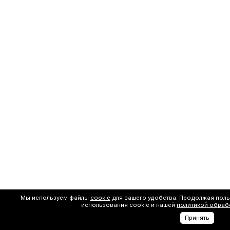
Мы используем файлы
cookie
для вашего удобства. Продолжая поль
использования cookie и нашей
политикой обраб
Принять