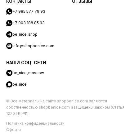
КОНТАКТЫ
ОТЗЫВЫ
+7 985 577 79 93
+7 903 188 85 93
be_nice_shop
info@shopbenice.com
НАШИ СОЦ. СЕТИ
be_nice_moscow
be_nice
© Все материалы на сайте shopbenice.com являются
собственностью shopbenice.com и защищены законом (Статья
1270 ГК РФ)
Политика конфиденциальности
Оферта