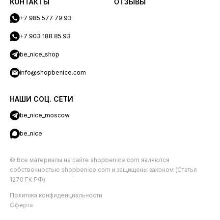
КОНТАКТЫ
ОТЗЫВЫ
+7 985 577 79 93
+7 903 188 85 93
be_nice_shop
info@shopbenice.com
НАШИ СОЦ. СЕТИ
be_nice_moscow
be_nice
© Все материалы на сайте shopbenice.com являются
собственностью shopbenice.com и защищены законом (Статья
1270 ГК РФ)
Политика конфиденциальности
Оферта