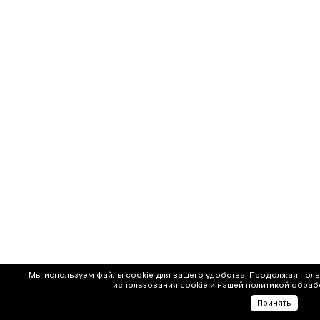
Мы используем файлы
cookie
для вашего удобства. Продолжая поль
использования cookie и нашей
политикой обраб
Принять