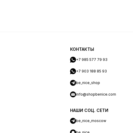
КОНТАКТЫ
+7 985 577 79 93
+7 903 188 85 93
be_nice_shop
info@shopbenice.com
НАШИ СОЦ. СЕТИ
be_nice_moscow
be_nice