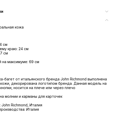
ки
ральная кожа
4 см
ему краю: 24 см
 7 см
й на максимуме: 69 см
а-багет от итальянского бренда John Richmond выполнена
 кожи, декорирована логотипом бренда. Данная модель на
кнопки, носится на плече или через плечо
 на молнии и карманы для карточек
 John Richmond, Италия
производства: Италия