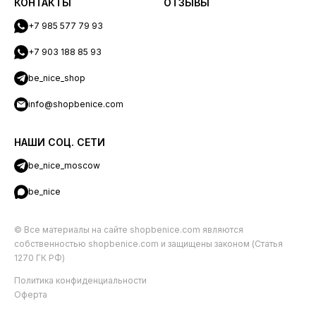
КОНТАКТЫ
ОТЗЫВЫ
+7 985 577 79 93
+7 903 188 85 93
be_nice_shop
info@shopbenice.com
НАШИ СОЦ. СЕТИ
be_nice_moscow
be_nice
© Все материалы на сайте shopbenice.com являются
собственностью shopbenice.com и защищены законом (Статья
1270 ГК РФ)
Политика конфиденциальности
Оферта