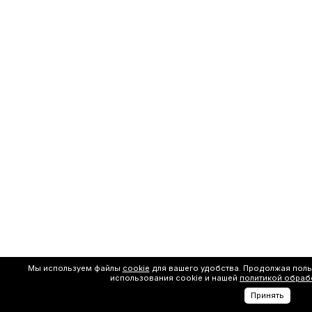
Мы используем файлы
cookie
для вашего удобства. Продолжая поль
использования cookie и нашей
политикой обраб
Принять