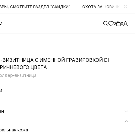
, СМОТРИТЕ РАЗДЕЛ "СКИДКИ"
ОХОТА ЗА НОВИНКАМИ! НАЧ
М
0
0
-ВИЗИТНИЦА С ИМЕННОЙ ГРАВИРОВКОЙ DI
ОРИЧНЕВОГО ЦВЕТА
холдер-визитница
и
ки
ральная кожа