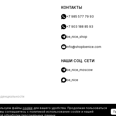
КОНТАКТЫ
+7 985 577 79 93
+7 903 188 85 93
be_nice_shop
info@shopbenice.com
НАШИ СОЦ. СЕТИ
be_nice_moscow
be_nice
иденциальности
ользуем файлы
cookie
для вашего удобства. Продолжая пользоваться
 вы соглашаетесь с политикой использования cookie и нашей
П
ой обработки персональных данных
.