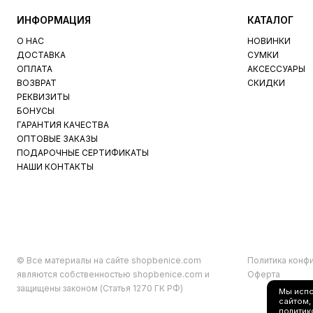
ИНФОРМАЦИЯ
КАТАЛОГ
О НАС
НОВИНКИ
ДОСТАВКА
СУМКИ
ОПЛАТА
АКСЕССУАРЫ
ВОЗВРАТ
СКИДКИ
РЕКВИЗИТЫ
БОНУСЫ
ГАРАНТИЯ КАЧЕСТВА
ОПТОВЫЕ ЗАКАЗЫ
ПОДАРОЧНЫЕ СЕРТИФИКАТЫ
НАШИ КОНТАКТЫ
© Все материалы на сайте shopbenice.com
Политика конф
являются собственностью shopbenice.com и
Оферта
защищены законом (Статья 1270 ГК РФ)
Мы исп
сайтом,
политик