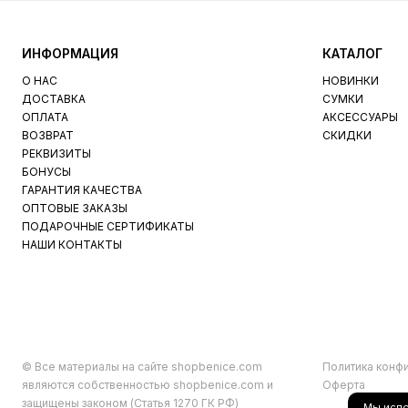
ИНФОРМАЦИЯ
КАТАЛОГ
О НАС
НОВИНКИ
ДОСТАВКА
СУМКИ
ОПЛАТА
АКСЕССУАРЫ
ВОЗВРАТ
СКИДКИ
РЕКВИЗИТЫ
БОНУСЫ
ГАРАНТИЯ КАЧЕСТВА
ОПТОВЫЕ ЗАКАЗЫ
ПОДАРОЧНЫЕ СЕРТИФИКАТЫ
НАШИ КОНТАКТЫ
© Все материалы на сайте shopbenice.com
Политика конф
являются собственностью shopbenice.com и
Оферта
защищены законом (Статья 1270 ГК РФ)
Мы исп