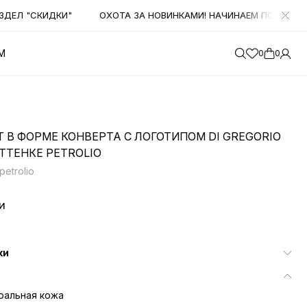
Л "СКИДКИ"
ОХОТА ЗА НОВИНКАМИ! НАЧИНАЕМ ПОЛУЧАТЬ Б
М
0
0
 В ФОРМЕ КОНВЕРТА С ЛОГОТИПОМ DI GREGORIO
ТТЕНКЕ PETROLIO
petrolio
и
ки
ральная кожа