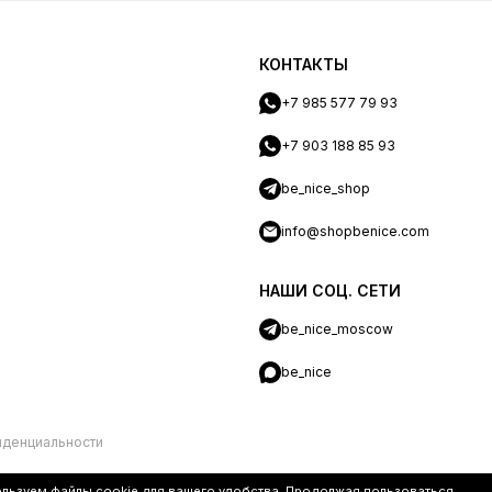
КОНТАКТЫ
+7 985 577 79 93
+7 903 188 85 93
be_nice_shop
info@shopbenice.com
НАШИ СОЦ. СЕТИ
be_nice_moscow
be_nice
иденциальности
ользуем файлы
cookie
для вашего удобства. Продолжая пользоваться