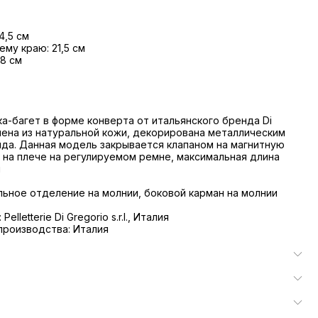
4,5 см
ему краю: 21,5 см
 8 см
а-багет в форме конверта от итальянского бренда Di
нена из натуральной кожи, декорирована металлическим
да. Данная модель закрывается клапаном на магнитную
я на плече на регулируемом ремне, максимальная длина
м
льное отделение на молнии, боковой карман на молнии
elletterie Di Gregorio s.r.l., Италия
производства: Италия