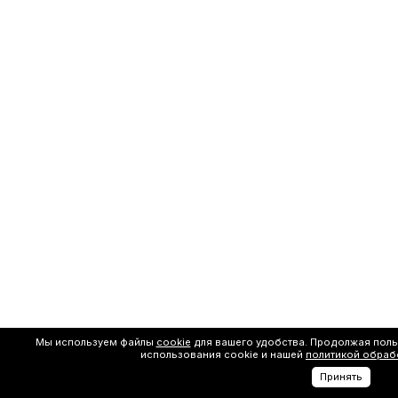
Мы используем файлы
cookie
для вашего удобства. Продолжая поль
использования cookie и нашей
политикой обраб
Принять