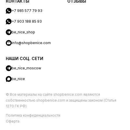
КОНТАКТЫ
ОТЗЫВЫ
+7 985 577 79 93
+7 903 188 85 93
be_nice_shop
info@shopbenice.com
НАШИ СОЦ. СЕТИ
be_nice_moscow
be_nice
© Все материалы на сайте shopbenice.com являются
собственностью shopbenice.com и защищены законом (Статья
1270 ГК РФ)
Политика конфиденциальности
Оферта