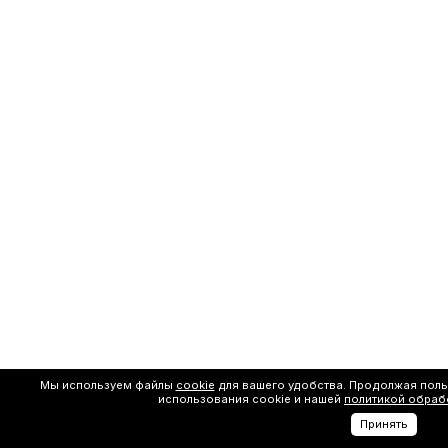
Мы используем файлы
cookie
для вашего удобства. Продолжая поль
использования cookie и нашей
политикой обраб
Принять