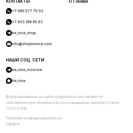
КОНТАКТЫ
ОТЗЫВЫ
+7 985 577 79 93
+7 903 188 85 93
be_nice_shop
info@shopbenice.com
НАШИ СОЦ. СЕТИ
be_nice_moscow
be_nice
© Все материалы на сайте shopbenice.com являются
собственностью shopbenice.com и защищены законом (Статья
1270 ГК РФ)
Политика конфиденциальности
Оферта